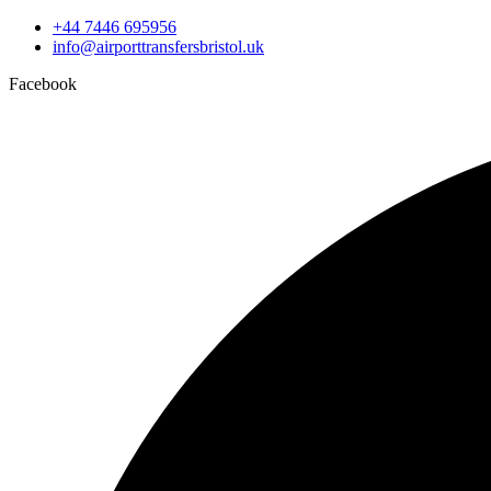
+44 7446 695956
info@airporttransfersbristol.uk
Facebook