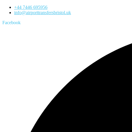
+44 7446 695956
info@airporttransfersbristol.uk
Facebook